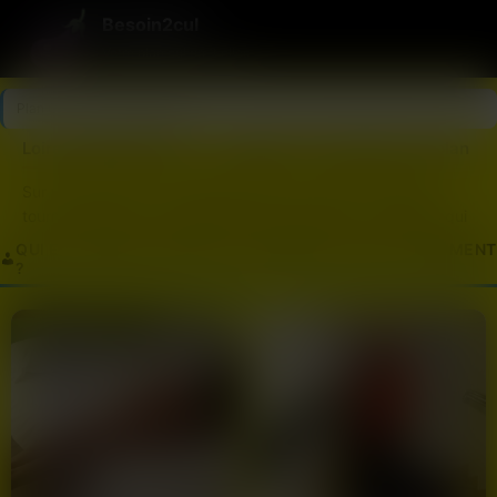
Besoin2cul
Votre plan cul en 3 clics
Plan Cul
>
Loire-Atlantique
Loire-Atlantique (44) — les plans cul cherchent un plan
Sur un site plan cul, la règle numéro un c’est de ne jamais
tourner autour du pot pendant trois semaines. Les inscrits qui
cherchent un plan cul veulent savoir direct si tu es dispo ou
QUI EST DISPO EN LOIRE-ATLANTIQUE (44) EN CE MOMENT
pas. Pas de roman-fleuve, pas de drague old school — tu dis
?
ce que tu cherches, quand tu es libre, et tu vois si ça matche.
Les profils qui restent flous ou qui s’épanchent sur leur vie
perso se font zapper en deux secondes. Ici, c’est efficacité et
clarté, sinon tu perds ton temps.
En Loire-Atlantique, cette logique marche encore mieux. Entre
Nantes qui concentre la moitié des profils actifs et les villes
comme Saint-Nazaire ou Rezé qui attirent pas mal de femmes
disponibles, tu as un bassin assez large pour trouver
quelqu’un rapidement. Les inscrites du coin apprécient les