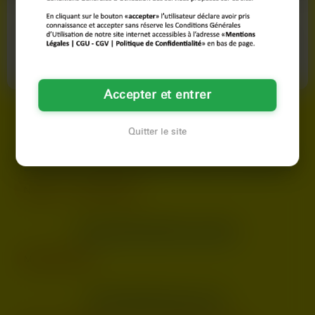
Aicha
Élodie
discrétion. Les femmes qui s’inscrivent ici savent pourquoi
34 ans
42 ans
elles le font, alors ne complique pas les choses.
Saint-Nazaire
Saint-Nazaire
Je n’ai pas envie de jouer à cache-
Salut tout le monde, Hier soir, un
cache avec des gars qui passent
mec m'a complimentée sur mon
leur temps à gonfler…
sourire et depuis, j'ai…
Accepter et entrer
Quitter le site
LES VILLES DU DÉPARTEMENT
LOIRE-ATLANTIQUE
Nantes
Saint-Nazaire
LES DÉPARTEMENTS VOISINS
Maine-et-Loire
LES PRINCIPALES VILLES