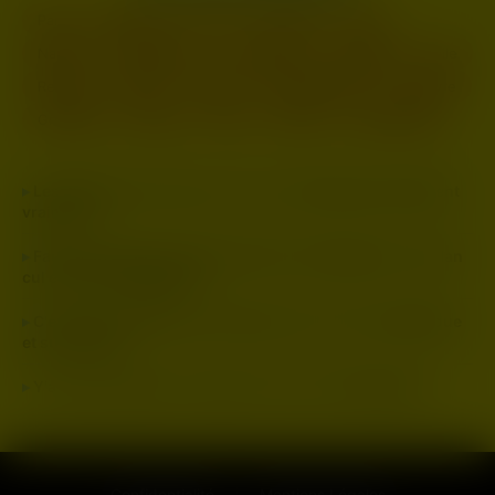
Paris
Marseille
Lyon
Toulouse
Nice
Nantes
Montpellier
Strasbourg
Bordeaux
Lille
Rennes
Reims
Toulon
Saint-Étienne
Le Havre
Grenoble
Angers
Dijon
Nîmes
Villeurbanne
Les femmes pour plan cul en Loire-Atlantique répondent
vraiment ?
Faut envoyer quoi comme premier message pour un plan
cul en Loire-Atlantique ?
C'est quoi la différence entre plan cul en Loire-Atlantique
et sur Tinder ?
Y'a des arnaques sur le plan cul en Loire-Atlantique ?
Confidentialité
Mentions Légales