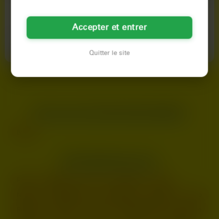
Inès
Marine
50 ans
41 ans
Accepter et entrer
Brest
Brest
Ça fait trop longtemps que je
Y'a des soirs où une meuf a juste
tourne en rond! Je veux profiter du
besoin de ça, tu vois... Bref, c'est
Quitter le site
printemps et sortir un…
mon cas ce soir…
LES VILLES DU DÉPARTEMENT
FINISTÈRE
Brest
LES PRINCIPALES VILLES
Paris
Marseille
Lyon
Toulouse
Nice
Nantes
Montpellier
Strasbourg
Bordeaux
Lille
Rennes
Reims
Toulon
Saint-Étienne
Le Havre