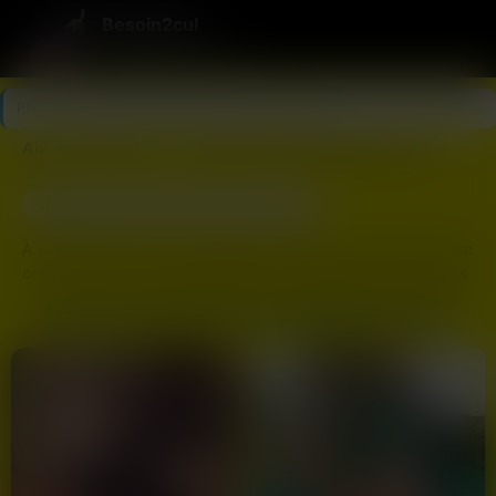
Besoin2cul
Votre plan cul en 3 clics
Plan Cul
>
Bouches-du-Rhône
>
Aix-en-Provence
Aix-en-Provence — les plans cul sont dispo ce soir
10
Dernière connexion il y a 2h38
profils
À Aix-en-Provence, t’as une ville moyenne où tout le monde se
croise vite fait. 145 000 habitants, ça veut dire que les profils
se renouvellent moins vite que dans une métropole, mais ça
QUI EST EN LIGNE À AIX-EN-PROVENCE CE SOIR ?
veut dire aussi que les meufs sont vraiment du coin. Quand tu
discutes avec quelqu’un ici, elle habite à dix minutes, pas à
l’autre bout du département. Le plan cul, c’est du local pur.
Les inscrits, c’est un mix de trentenaires qui bossent,
quelques étudiantes qui restent l’été, des femmes mariées qui
cherchent du discret. Y’a moins de touristes que dans d’autres
villes du Sud, donc les profils sont posés, pas là pour jouer.