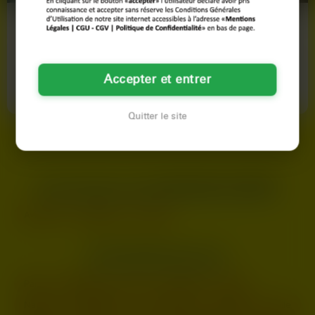
Sophie
Monique
25 ans
54 ans
Aix-en-Provence
Aix-en-Provence
Accepter et entrer
Je suis une fille qui a besoin de se
Salut les coquins, je suis une
lâcher et qui ne fait pas les choses
femme mature à la recherche de
à moitié. hihi…
sensations fortes. Je veux…
Quitter le site
LES AUTRES VILLES DE
BOUCHES-DU-RHÔNE
Avignon
Marseille
Toulon
LES PRINCIPALES VILLES
Paris
Marseille
Lyon
Toulouse
Nice
Nantes
Montpellier
Strasbourg
Bordeaux
Lille